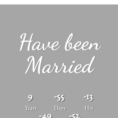
Have been
Married
9
-55
-13
Years
Days
Hrs
-49
-51