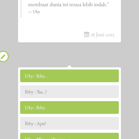
membuat dunia ini terasa lebih indah."
Uby
18 Juni 2012
Uby : Ibby..
Ibby : Yaa..?
Uby : Ibby.
Ibby : Apa?