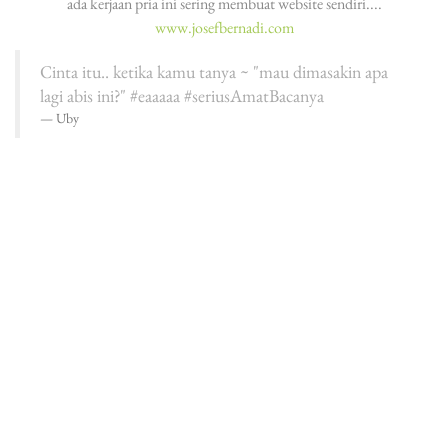
ada kerjaan pria ini sering membuat website sendiri....
www.josefbernadi.com
Cinta itu.. ketika kamu tanya ~ "mau dimasakin apa
lagi abis ini?" #eaaaaa #seriusAmatBacanya
Uby